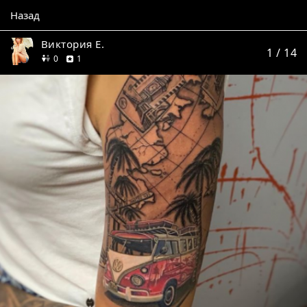
Назад
Виктория Е.
1
/ 14
друзей
отзыв
0
1