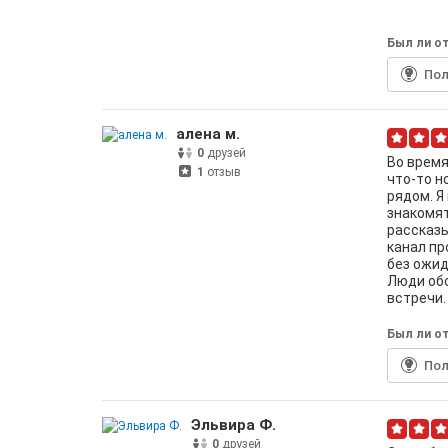
Был ли от
По
алена м.
0
друзей
Во время
1
отзыв
что-то н
рядом. Я
знакомят
рассказы
канал пр
без ожид
Люди обс
встречи.
Был ли от
По
Эльвира Ф.
0
друзей