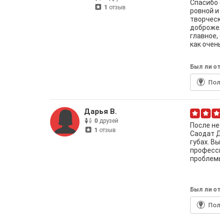
Спасибо 
1
отзыв
ровной и
творческ
доброжел
главное,
как очен
Был ли от
По
Дарья В.
0
друзей
После не
1
отзыв
Саодат Д
губах. В
професс
проблем
Был ли от
По