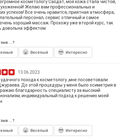
огромное косметологу Саодат, моя кожа стала чистой,
 ухоженной! Желаю вам профессиональных и
их успехов! Все очень нравится, приятная атмосфера,
ательный персонал, сервис отличный и самое
 очень хороший массаж. Прохожу уже второй курс, так
ь довольна эффектом.
зыв ...?
лезный
Весёлый
Интересно
13.06.2023
 удачного похода к косметологу ,мне посоветовали
жураева. До этой процедуры у меня было осиметрия в
ыражаю благодарность специалисту за высокий
ионализм, индивидуальный подход к решению моей
ы.
зыв ...?
лезный
Весёлый
Интересно