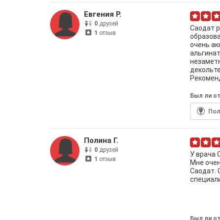
Евгения Р.
0
друзей
Саодат р
1
отзыв
образова
очень ак
альгинат
незаметн
декольте
Рекомен
Был ли от
По
Полина Г.
0
друзей
У врача 
1
отзыв
Мне очен
Саодат. 
специали
Был ли от