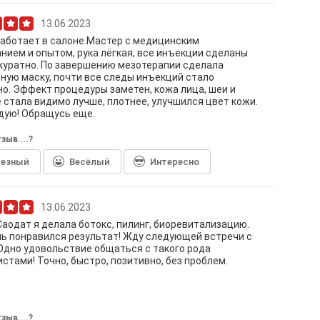
13.06.2023
аботает в салоне.Мастер с медицинским
нием и опытом, рука лёгкая, все инъекции сделаны
куратно. По завершению мезотерапии сделала
ную маску, почти все следы инъекций стало
о. Эффект процедуры заметен, кожа лица, шеи и
 стала видимо лучше, плотнее, улучшился цвет кожи.
дую! Обращусь еще.
зыв ...?
лезный
Весёлый
Интересно
13.06.2023
Саодат я делала ботокс, пилинг, биоревитализацию.
ь понравился результат! Жду следующей встречи с
Одно удовольствие общаться с такого рода
стами! Точно, быстро, позитивно, без проблем.
зыв ...?