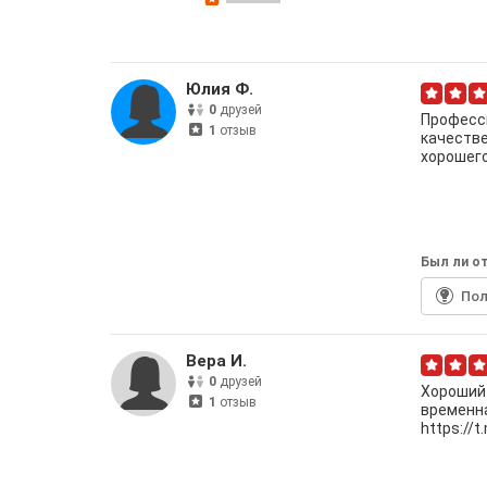
Юлия Ф.
0
друзей
Професси
1
отзыв
качестве
хорошего
Был ли от
По
Вера И.
0
друзей
Хороший 
1
отзыв
временна
https://