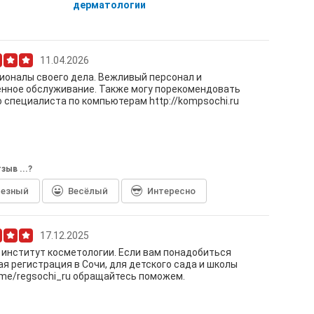
дерматологии
11.04.2026
оналы своего дела. Вежливый персонал и
нное обслуживание. Также могу порекомендовать
 специалиста по компьютерам http://kompsochi.ru
зыв ...?
лезный
Весёлый
Интересно
17.12.2025
институт косметологии. Если вам понадобиться
я регистрация в Сочи, для детского сада и школы
t.me/regsochi_ru обращайтесь поможем.