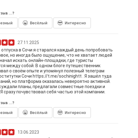
зыв ...?
лезный
Весёлый
Интересно
27.11.2025
 отпуска в Сочи я старался каждый день попробовать
овое, но иногда было ощущение, что не хватает людей
 начал искать онлайн-площадки, где туристы
ся между собой. В одном блоге путешественник
вал о своём опыте и упомянул полезный телеграм
оститутки Сочи https://t.me/sochinightt . Я зашёл туда
аний, но платформа оказалась невероятно активной.
уждали планы, предлагали совместные поездки и
 Я сразу почувствовал себя частью этой компании.
зыв ...?
лезный
Весёлый
Интересно
13.06.2023