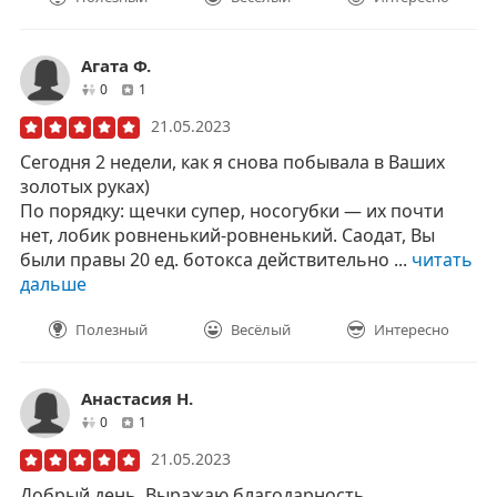
Агата Ф.
друзей
отзывов
0
1
21.05.2023
Сегодня 2 недели, как я снова побывала в Ваших
золотых руках)
По порядку: щечки супер, носогубки — их почти
нет, лобик ровненький-ровненький. Саодат, Вы
были правы 20 ед. ботокса действительно ...
читать
дальше
Полезный
Весёлый
Интересно
Анастасия Н.
друзей
отзывов
0
1
21.05.2023
Добрый день. Выражаю благодарность