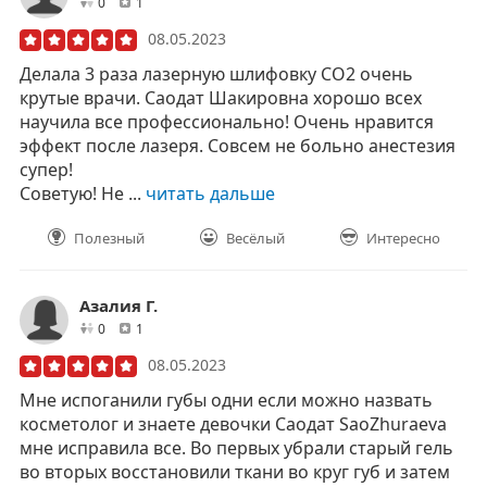
друзей
отзывов
0
1
08.05.2023
Делала 3 раза лазерную шлифовку СО2 очень
крутые врачи. Саодат Шакировна хорошо всех
научила все профессионально! Очень нравится
эффект после лазеря. Совсем не больно анестезия
супер!
Советую! Не ...
читать дальше
Полезный
Весёлый
Интересно
Азалия Г.
друзей
отзывов
0
1
08.05.2023
Мне испоганили губы одни если можно назвать
косметолог и знаете девочки Саодат SaoZhuraeva
мне исправила все. Во первых убрали старый гель
во вторых восстановили ткани во круг губ и затем