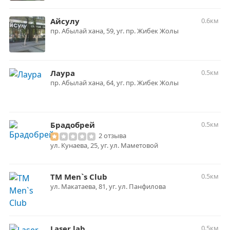
Айсулу
0.6км
пр. Абылай хана, 59, уг. пр. Жибек Жолы
Лаура
0.5км
пр. Абылай хана, 64, уг. пр. Жибек Жолы
Брадобрей
0.5км
2 отзыва
ул. Кунаева, 25, уг. ул. Маметовой
ТМ Men`s Club
0.5км
ул. Макатаева, 81, уг. ул. Панфилова
Laser lab
0.5км