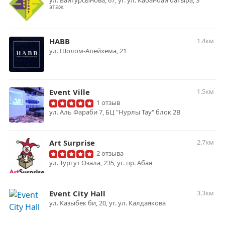
ул. Байтурсынова, 67, уг. ул. Кабанбай батыра, 3
этаж
HABB
1.4км
ул. Шолом-Алейхема, 21
Event Ville
1.5км
1 отзыв
ул. Аль Фараби 7, БЦ "Нурлы Тау" блок 2В
Art Surprise
2.7км
2 отзыва
ул. Тургут Озала, 235, уг. пр. Абая
Event City Hall
3.3км
ул. Казыбек би, 20, уг. ул. Калдаякова