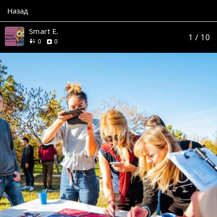
Назад
Smart E.
1
/ 10
друзей
отзывов
0
0