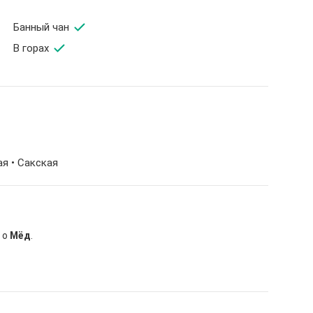
Банный чан
В горах
ая • Сакская
 о
Мёд
.