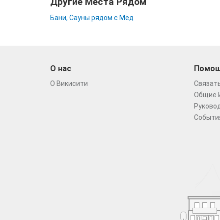
Другие Места Рядом
Бани, Сауны рядом с Мёд
О нас
Помо
О Викисити
Связать
Общие 
Руковод
Событи