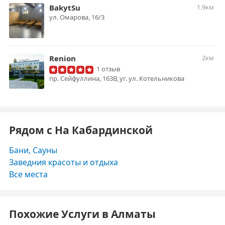
BakytSu
1.9км
ул. Омарова, 16/3
Renion
2км
1 отзыв
пр. Cейфуллина, 163В, уг. ул. Котельникова
Рядом с На Кабардинской
Бани, Сауны
Заведния красоты и отдыха
Все места
Похожие Услуги в Алматы