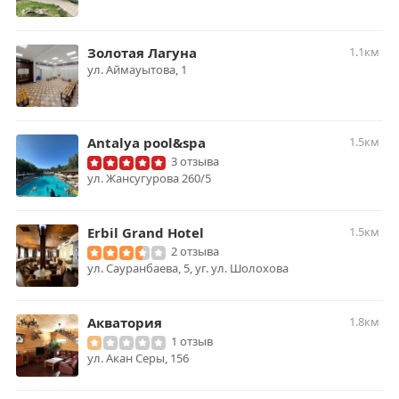
Золотая Лагуна
1.1км
ул. Аймауытова, 1
Antalya pool&spa
1.5км
3 отзыва
​ул. Жансугурова 260/5
Erbil Grand Hotel
1.5км
2 отзыва
ул. Сауранбаева, 5, уг. ул. Шолохова
Акватория
1.8км
1 отзыв
ул. Акан Серы, 156