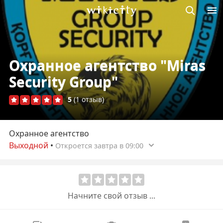
Викисити
Охранное агентство "Miras
Security Group"
5
(1 отзыв)
Охранное агентство
Выходной
•
Откроется завтра в 09:00
Начните свой отзыв ...