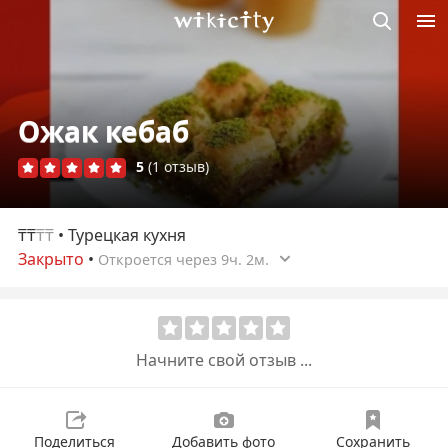
Викисити
Ожак кебаб
5
(1 отзыв)
₸₸
₸₸
• Турецкая кухня
Закрыто
•
Откроется через 9ч. 2м.
Начните свой отзыв ...
Поделиться
Добавить фото
Сохранить