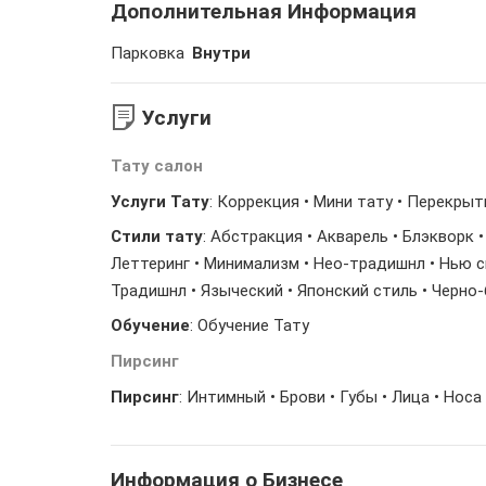
Дополнительная Информация
Парковка
Внутри
Услуги
Тату салон
Услуги Тату
: Коррекция • Мини тату • Перекры
Стили тату
: Абстракция • Акварель • Блэкворк 
Леттеринг • Минимализм • Нео-традишнл • Нью ску
Традишнл • Языческий • Японский стиль • Черно
Обучение
: Обучение Тату
Пирсинг
Пирсинг
: Интимный • Брови • Губы • Лица • Носа 
Информация о Бизнесе