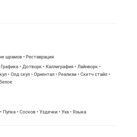
тие шрамов • Реставрация
• Графика • Дотворк • Каллиграфия • Лайнворк •
л • Олд скул • Ориентал • Реализм • Скетч стайл •
-белое
• Пупка • Сосков • Уздечки • Уха • Языка