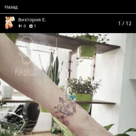
Назад
Виктория Е.
1
/ 12
друзей
отзыв
0
1