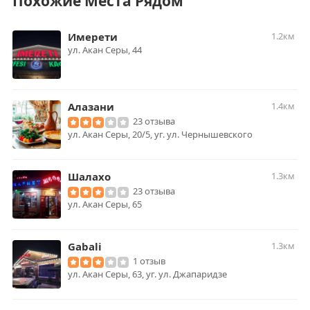
Похожие Места Рядом
Имерети
1.2км
ул. Акан Серы, 44
Алазани
1.4км
23 отзыва
ул. Акан Серы, 20/5, уг. ул. Чернышевcкого
Шалахо
1.3км
23 отзыва
ул. Акан Серы, 65
Gabali
1.3км
1 отзыв
ул. Акан Серы, 63, уг. ул. Джапаридзе