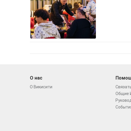
О нас
Помо
О Викисити
Связать
Общие 
Руковод
Событи