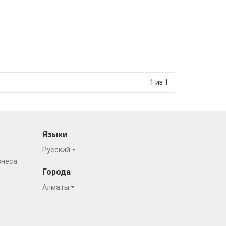
1 из 1
Языки
Русский
знеса
Города
Алматы