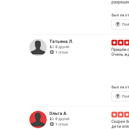
разрешен
Был ли от
По
Татьяна Л.
0
друзей
Пришли с
1
отзыв
Очень жд
Был ли от
По
Ольга А.
0
друзей
Скорее б
1
отзыв
дети опя