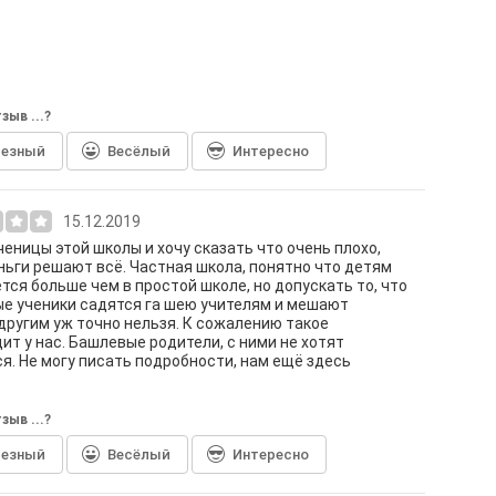
зыв ...?
лезный
Весёлый
Интересно
15.12.2019
ченицы этой школы и хочу сказать что очень плохо,
ньги решают всё. Частная школа, понятно что детям
тся больше чем в простой школе, но допускать то, что
е ученики садятся га шею учителям и мешают
другим уж точно нельзя. К сожалению такое
ит у нас. Башлевые родители, с ними не хотят
я. Не могу писать подробности, нам ещё здесь
зыв ...?
лезный
Весёлый
Интересно