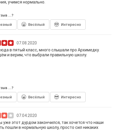
ия, учимся нормально.
зыв ...?
лезный
Весёлый
Интересно
07.08.2020
юда в пятый класс, много слышали про Архимедку.
ём и верим, что выбрали правильную школу.
зыв ...?
лезный
Весёлый
Интересно
07.04.2020
ы уже этот дурдом закончился, так хочется что наши
ть пошли в нормальную школу, просто сил никаких