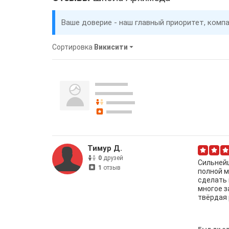
Ваше доверие - наш главный приоритет, комп
Сортировка
Викисити
Тимур Д.
0
друзей
Сильнейш
1
отзыв
полной м
сделать 
многое з
твёрдая 