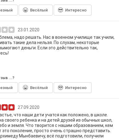
зыв ...?
лезный
Весёлый
Интересно
23.01.2020
блема, надо решать. Нас в военном училище так учили,
ивать такие дела нельзя. По слухам, некоторые
вымогают деньги. Если это действительно так,
есь!
зыв ...?
лезный
Весёлый
Интересно
27.09.2020
астье, что наши дети учатся как положено, в школе.
а своего ребенка и на детей друзей из обычных школ,
ебо и земля. Что творится с нашим образованием, кем
 это поколение, просто очень страшно представить.
рхимеду Мынбаевичу, всё подготовили, получили