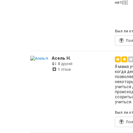
нет((((
Был ли от
По
Асель Н.
0
друзей
Я мама у
1
отзыв
когда де
позволяе
некоторы
учиться 
происход
ссоритьс
учиться.
Был ли от
По