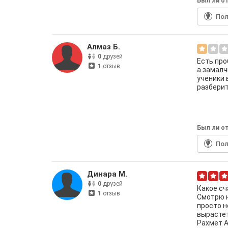
Был ли от
По
Алмаз Б.
0
друзей
Есть про
1
отзыв
а замалч
ученики 
разберит
Был ли от
По
Динара М.
0
друзей
Какое сч
1
отзыв
Смотрю н
просто н
вырастет
Рахмет А