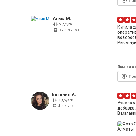
По
Алма М.
2
друга
Купила х
12
отзывов
оператив
водоросл
Рыбы чув
Был ли от
По
Евгения А.
0
друзей
Узнала я
4
отзыва
добавка 
В магази