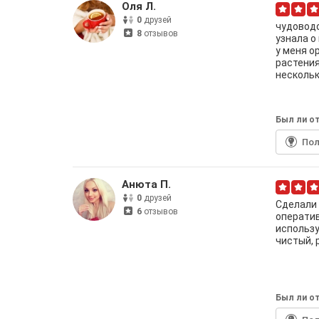
Оля Л.
0
друзей
чудовод
8
отзывов
узнала о
у меня о
растения
нескольк
Был ли от
По
Анюта П.
0
друзей
Сделали 
6
отзывов
операти
использу
чистый, 
Был ли от