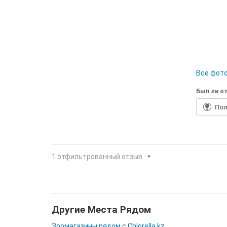
Все фото
Был ли от
По
1 отфильтрованный отзыв
Другие Места Рядом
Зоомагазины рядом с Сhlorella.kz