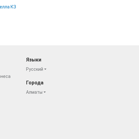
елла КЗ
Языки
Русский
знеса
Города
Алматы