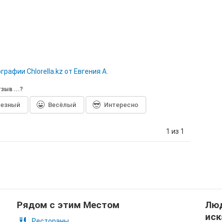
графии Сhlorella.kz от Евгения А.
зыв ...?
лезный
Весёлый
Интересно
1 из 1
Рядом с этим Местом
Люд
иск
Рестораны