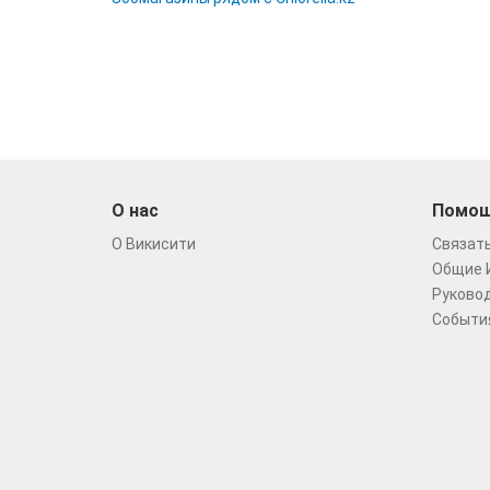
О нас
Помо
О Викисити
Связать
Общие 
Руковод
Событи