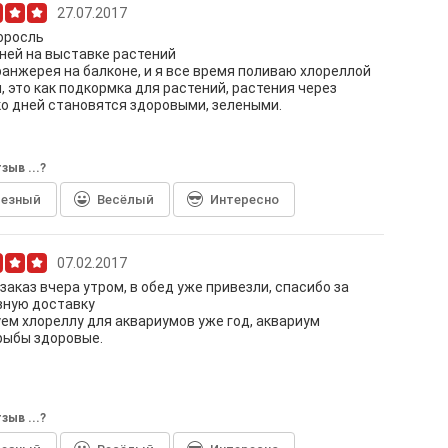
27.07.2017
оросль
 ней на выставке растений
ранжерея на балконе, и я все время поливаю хлореллой
, это как подкормка для растений, растения через
о дней становятся здоровыми, зелеными.
зыв ...?
лезный
Весёлый
Интересно
07.02.2017
заказ вчера утром, в обед уже привезли, спасибо за
вную доставку
ем хлореллу для аквариумов уже год, аквариум
рыбы здоровые.
зыв ...?