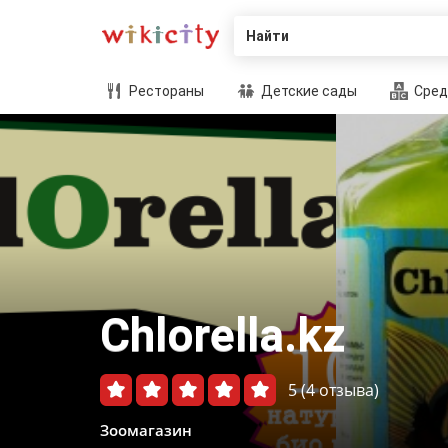
Найти
Рестораны
Детские сады
Сред
Сhlorella.kz
5
(4 отзыва)
Зоомагазин