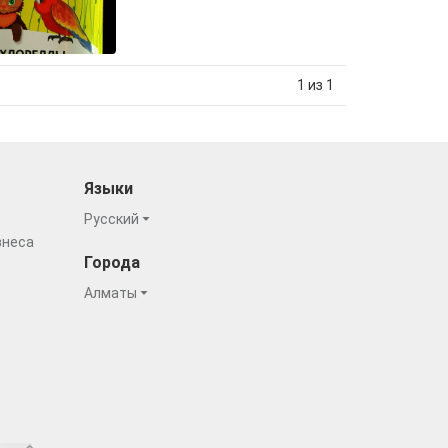
1 из 1
Языки
Русский
знеса
Города
Алматы