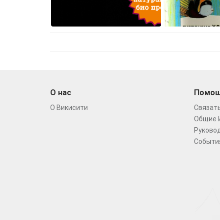
О нас
Помо
О Викисити
Связать
Общие 
Руковод
Событи