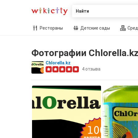
Найти
Рестораны
Детские сады
Сред
Фотографии Сhlorella.k
Сhlorella.kz
4
отзыва