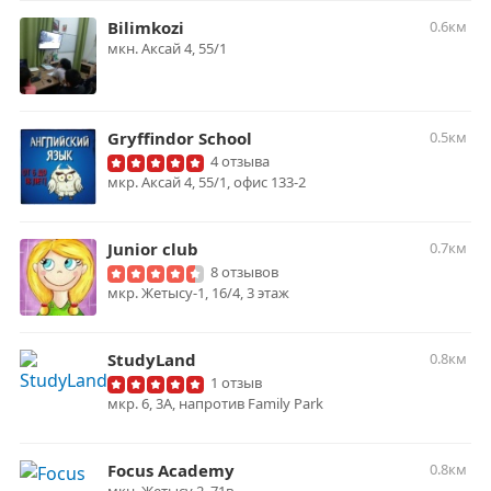
Bilimkozi
0.6км
мкн. Аксай 4, 55/1
Gryffindor School
0.5км
4 отзыва
мкр. Аксай 4, 55/1, офис 133-2
Junior club
0.7км
8 отзывов
мкр. Жетысу-1, 16/4, 3 этаж
StudyLand
0.8км
1 отзыв
мкр. 6, 3А, напротив Family Park
Focus Academy
0.8км