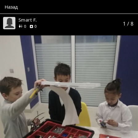
Назад
Smart F.
1
/ 8
друзей
отзывов
0
0