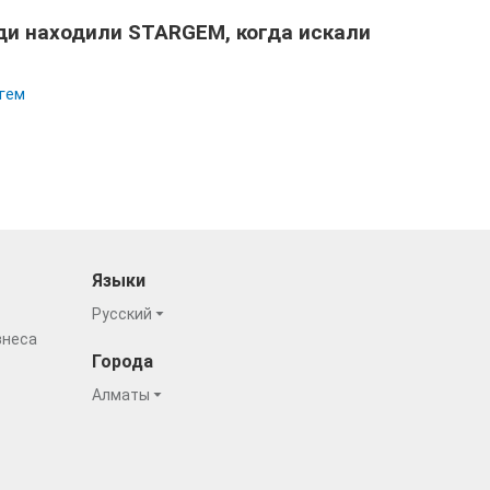
и находили STARGEM, когда искали
гем
Языки
Русский
знеса
Города
Алматы