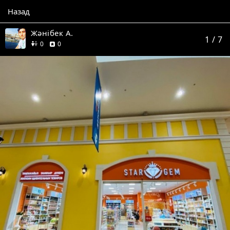
Назад
Жәнібек А.
1
/ 7
друзей
отзывов
0
0