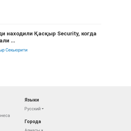
и находили Қасқыр Security, когда
али ...
ыр Секьюрити
Языки
Русский
знеса
Города
Алматы