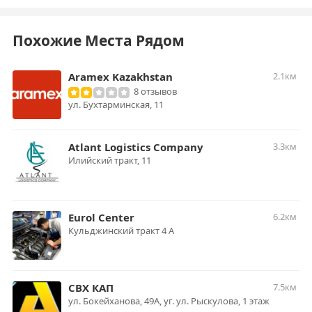
Похожие Места Рядом
Aramex Kazakhstan
2.1км
8 отзывов
ул. Бухтарминская, 11
Atlant Logistics Company
3.3км
Илийский тракт, 11
Eurol Center
6.2км
Кульджинский тракт 4 A
СВХ КАП
7.5км
ул. Бокейханова, 49А, уг. ул. Рыскулова, 1 этаж