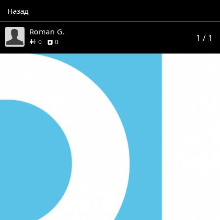
Назад
Roman G.
1
/ 1
друзей
отзывов
0
0