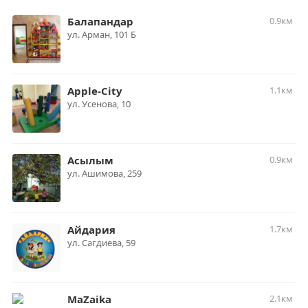
Балапандар
0.9км
ул. Арман, 101 Б
Apple-City
1.1км
ул. Усенова, 10
Асылым
0.9км
ул. Ашимова, 259
Айдария
1.7км
ул. ​Сагдиева, 59
MaZaika
2.1км