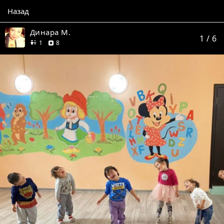
Назад
Динара М.
1
/ 6
друг
отзывов
1
8