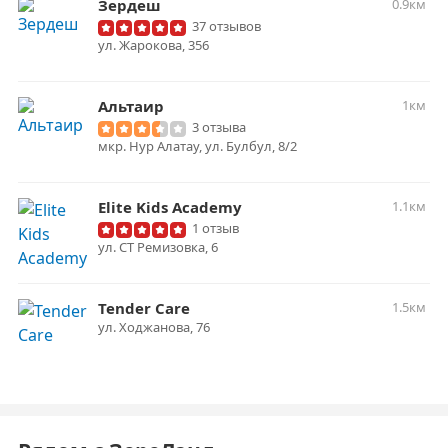
Зердеш
0.9км
37 отзывов
ул. Жарокова, 356
Альтаир
1км
3 отзыва
мкр. Нур Алатау, ул. Булбул, 8/2
Elite Kids Academy
1.1км
1 отзыв
ул. ​СТ Ремизовка, 6
Tender Care
1.5км
​ул. Ходжанова, 76