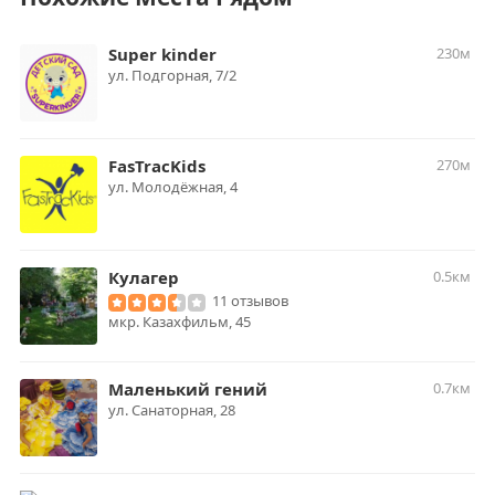
Super kinder
230м
ул. ​Подгорная, 7/2
FasTracKids
270м
ул. Молодёжная, 4
Кулагер
0.5км
11 отзывов
мкр. Казахфильм, 45
Маленький гений
0.7км
ул. ​Санаторная, 28