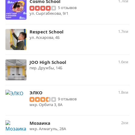
Cosmo School
1.7км
5 отзывов
ул. ​Сыргабекова, 9/1
Respect School
1.7км
ул. Аскарова, 4Б
JOO High School
1.6км
​пер. Дружбы, 14Б
ЭЛКО
1.8км
9 отзывов
мкр. Орбита 3, 8А
Мозаика
2км
мкр. Алмагуль, 28А