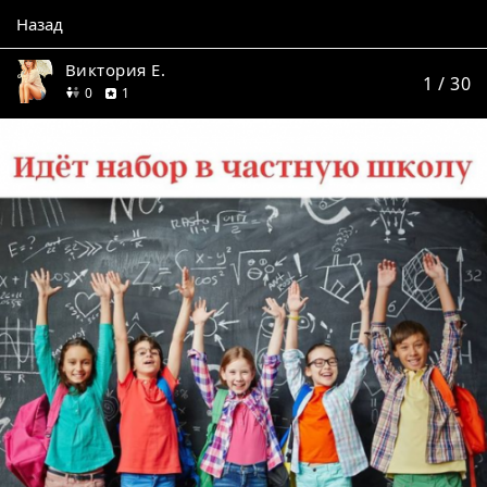
Назад
Виктория Е.
1
/ 30
друзей
отзыв
0
1