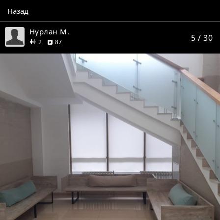
Назад
Нурлан М.
5
/ 30
друга
отзывов
2
87