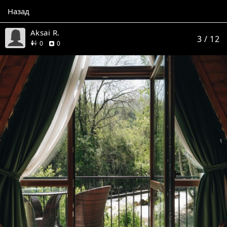
Назад
Aksai R.
3
/ 12
друзей
отзывов
0
0