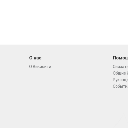
О нас
Помо
О Викисити
Связать
Общие 
Руковод
Событи