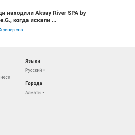
и находили Aksay River SPA by
e.G., когда искали ...
й ривер спа
Языки
Русский
знеса
Города
Алматы