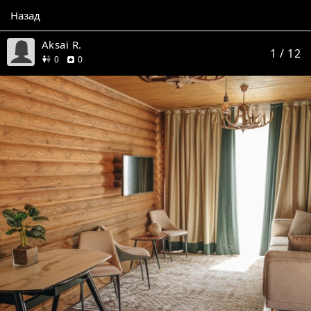
Назад
Aksai R.
1
/ 12
друзей
отзывов
0
0