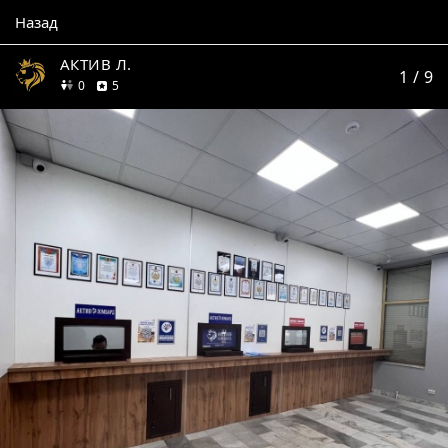
Назад
АКТИВ Л.
1
/ 9
друзей
отзывов
0
5