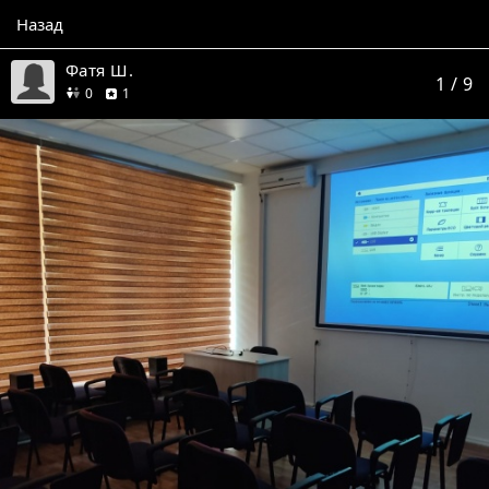
Назад
Фатя Ш.
1
/ 9
друзей
отзыв
0
1