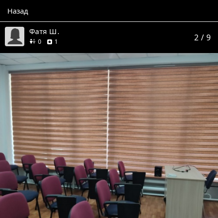
Назад
Фатя Ш.
2
/ 9
друзей
отзыв
0
1