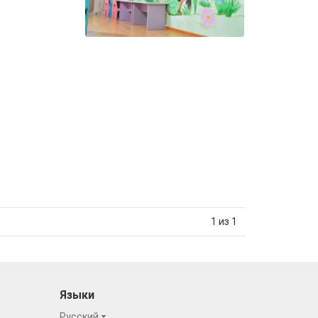
1 из 1
Языки
Русский