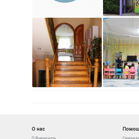
О нас
Помо
О Викисити
Связать