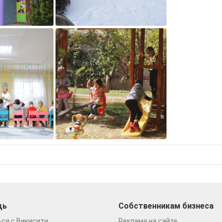
щь
Собственникам бизнеса
ся с Викисити
Реклама на сайте