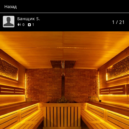
Назад
Банщик S.
1
/ 21
друзей
отзыв
0
1