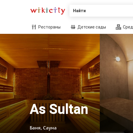
Найти
Рестораны
Детские сады
Сред
As Sultan
Баня, Сауна