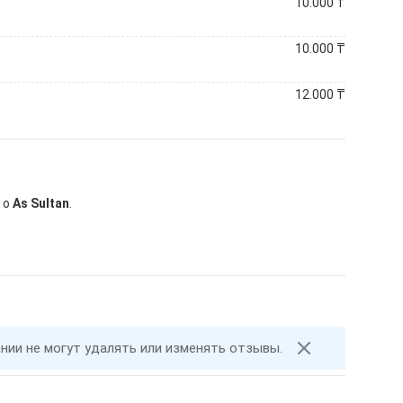
10.000
₸
10.000
₸
12.000
₸
 о
As Sultan
.
ании не могут удалять или изменять отзывы.