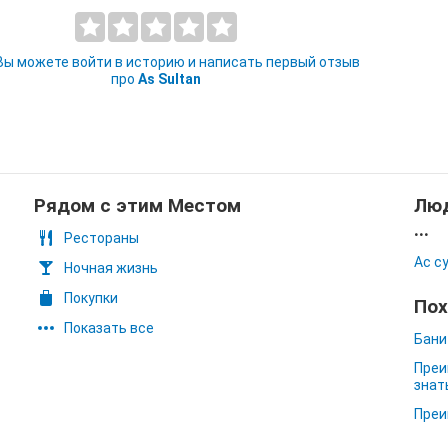
 Вы можете войти в историю и написать первый отзыв
про
As Sultan
Рядом с этим Местом
Люд
...
Рестораны
Ас с
Ночная жизнь
Покупки
Пох
Показать все
Бани
Преи
знат
Преи