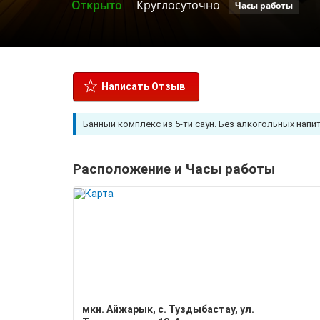
Открыто
Круглосуточно
Часы работы
Написать Отзыв
Банный комплекс из 5-ти саун. Без алкогольных напит
Расположение и Часы работы
мкн. Айжарык, с. Туздыбастау, ул.