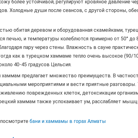
кожу более устойчивой, регулируют кровяное давление ч
ов. Холодные души после сеансов, с другой стороны, об
лностью обитая деревом и оборудованная скамейками, туре
ся печью, и температуры колеблются примерно от 50° до 8
 благодаря пару через стены. Влажность в сауне практиче
 тогда как в турецком хаммаме тепло очень высокое (90/10
около 40-45 градусов Цельсия.
ий хаммам предлагает множество преимуществ. В частнос
социальными мероприятиями и вести приятные разговоры.
заживлению поврежденных клеток, детоксикации организ
урецкий хаммам также успокаивает ум, расслабляет мышц
, посмотрите
бани и хаммамы в горах Алматы