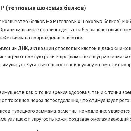
SP (тепловых шоковых белков)
т количество белков
HSP
(тепловых шоковых белков) и о
 Организм начинает производить эти белки, как только ощ
действием на поврежденные клетки.
влении ДНК, активации стволовых клеток и даже снижени
акже играют важную роль в профилактике и управлении са
тимулирует чувствительность к инсулину и помогает исп
муществ как с точки зрения здоровья, так и с точки зр
 от токсинов через потоотделение, что стимулирует рег
нсов турецкого хаммама, заметны немедленно: удаляется
ама улучшают упругость кожи, создавая омолаживающий 