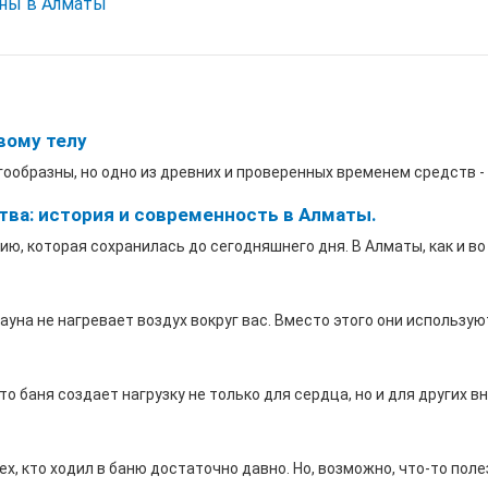
ны в Алматы
вому телу
бразны, но одно из древних и проверенных временем средств - эт
тва: история и современность в Алматы.
, которая сохранилась до сегодняшнего дня. В Алматы, как и во мн
уна не нагревает воздух вокруг вас. Вместо этого они использую
о баня создает нагрузку не только для сердца, но и для других вну
, кто ходил в баню достаточно давно. Но, возможно, что-то полезно