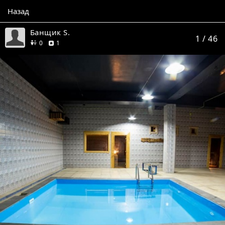
Назад
Банщик S.
1
/ 46
друзей
отзыв
0
1