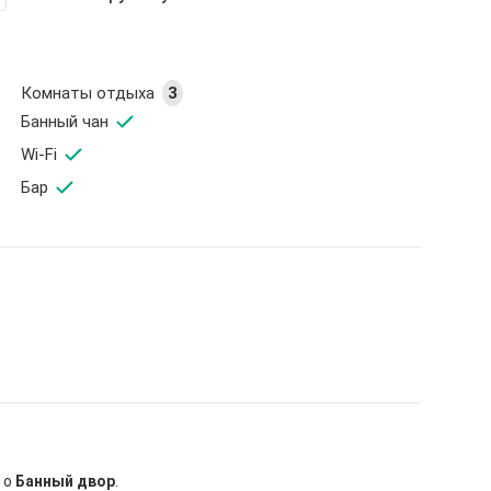
Комнаты отдыха
3
Банный чан
Wi-Fi
Бар
 о
Банный двор
.