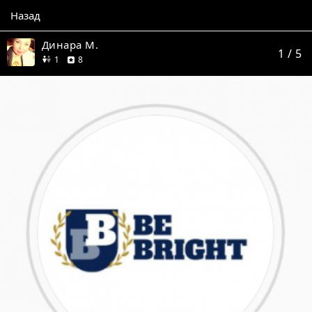
Назад
Динара М.
1
/ 5
друг
отзывов
1
8