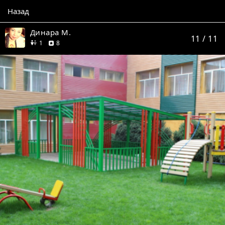
Назад
Динара М.
11
/ 11
друг
отзывов
1
8