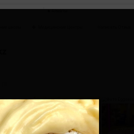
в
ние школы
Медицинские Центры
Написать Отзыв
kz
(3)