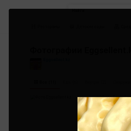
Найти
Рестораны
Детские сады
Сред
Фотографии Eggsellent.
Eggsellent.kz
Все
(11)
Еда
(6)
Внутри
(2)
Снаружи