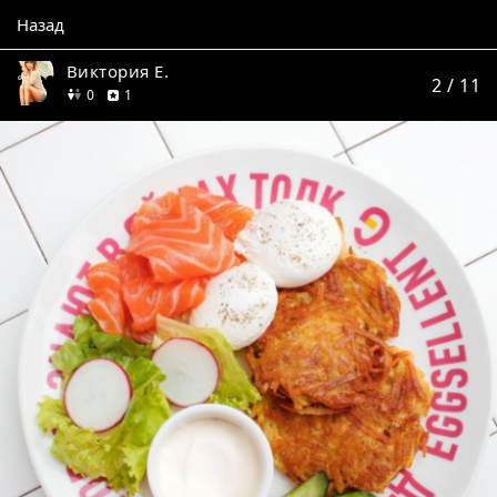
Назад
Виктория Е.
2
/ 11
друзей
отзыв
0
1