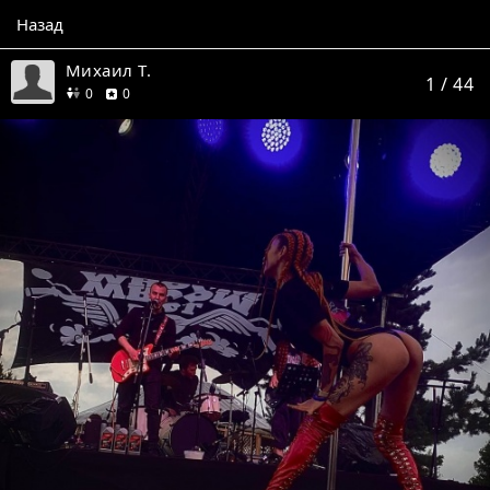
Назад
Михаил Т.
1
/ 44
друзей
отзывов
0
0