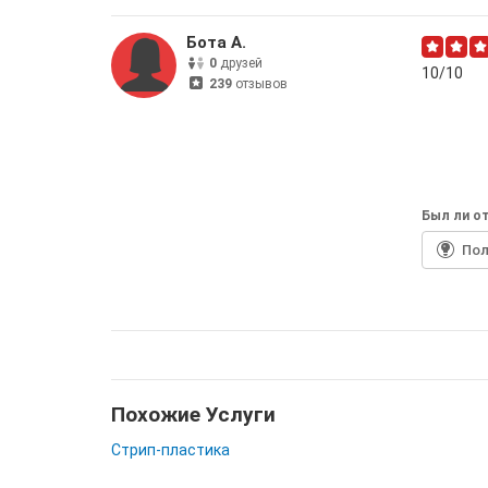
Бота А.
0
друзей
10/10
239
отзывов
Был ли от
По
Похожие Услуги
Стрип-пластика