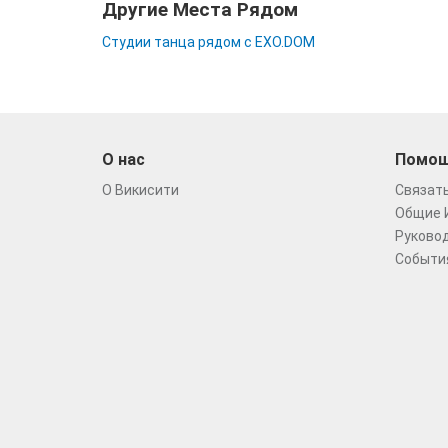
Другие Места Рядом
Студии танца рядом с EXO.DOM
О нас
Помо
О Викисити
Связать
Общие 
Руковод
Событи