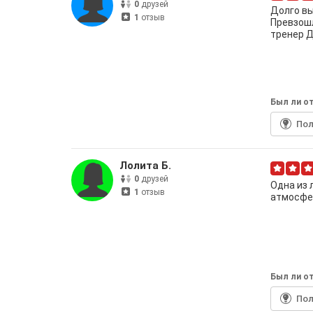
0
друзей
Долго вы
1
отзыв
Превзошл
тренер Д
Был ли от
По
Лолита Б.
0
друзей
Одна из 
1
отзыв
атмосфер
Был ли от
По