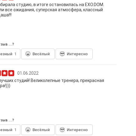
бирала студию, в итоге остановилась на EXO.DOM.
и все ожидания, суперская атмосфера, классный
аша!!!
зыв ...?
лезный
1
Весёлый
Интересно
01.06.2022
лучших студий! Великолепные тренера, прекрасная
а!)))
зыв ...?
лезный
1
Весёлый
Интересно