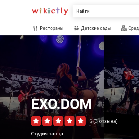
Найти
Рестораны
Детские сады
Сред
EXO.DOM
5
(3 отзыва)
Студия танца