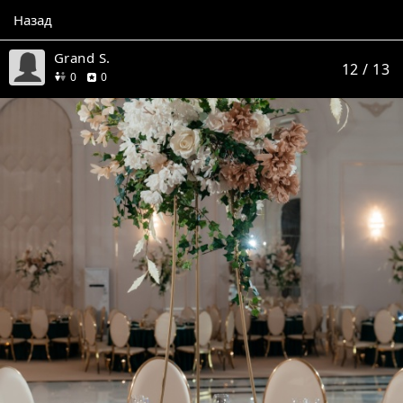
Назад
Grand S.
12
/ 13
друзей
отзывов
0
0