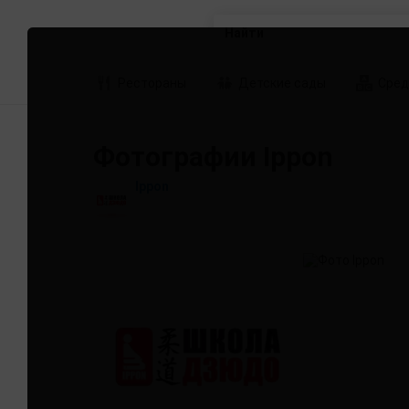
Найти
Рестораны
Детские сады
Сред
Фотографии Ippon
Ippon