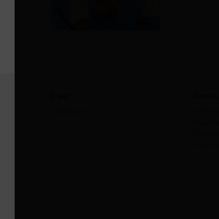
О нас
Помо
О Викисити
Связать
Общие 
Руковод
Событи