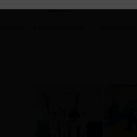
в
ние школы
Медицинские Центры
Написать Отзыв