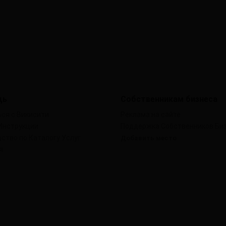
щь
Собственникам бизнеса
ся с Викисити
Реклама на сайте
Инструкции
Поддержка Собственников Би
ство по Каталогу Услуг
Добавить место
я