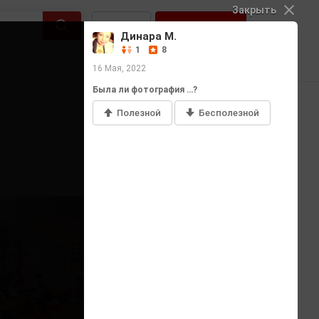
Закрыть
Войти
Регистрация
Динара М.
1
8
16 Мая, 2022
Была ли фотография …?
Полезной
Бесполезной
Добавить фото