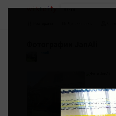
Найти
Рестораны
Детские сады
Сред
Фотографии JanAli
JanAli