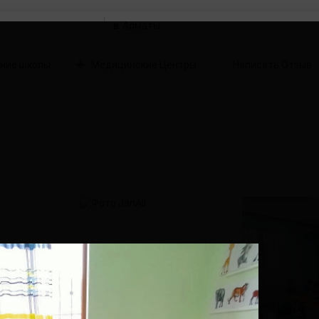
в
ние школы
Медицинские Центры
Написать Отзыв